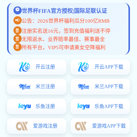
包括您在注册或使用服务过程中提供的个人信息，以及
设备参数、访问行为、位置信息等技术数据。
3. 信息使用目的
所收集的信息将主要用于识别用户身份、提供m6手机网
页版登录-免费下载平台服务、保障系统安全，并对内容
体验进行持续优化。
4. 信息保护与存储
您的数据将被加密存储于中国大陆地区的服务器，并通
过访问权限管理、多层防护系统等方式避免泄露与误
用。