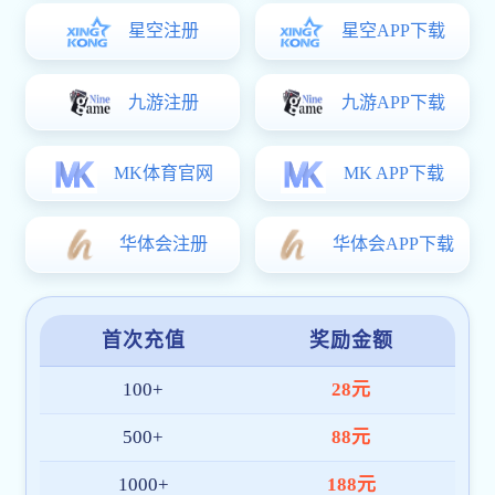
5. 用户权利
您可随时查看、修改、删除自己的信息，或撤销定位、
通知等授权，也可申请注销账号以终止服务。
6. 联系我们
若您在使用过程中有隐私相关疑问或建议，请通过
support@funwithsammi.com 与我们取得联系，我们会
尽快处理。
荣誉与奖项
m6手机网页版入口 致力于为用户提供优质的体育赛事服