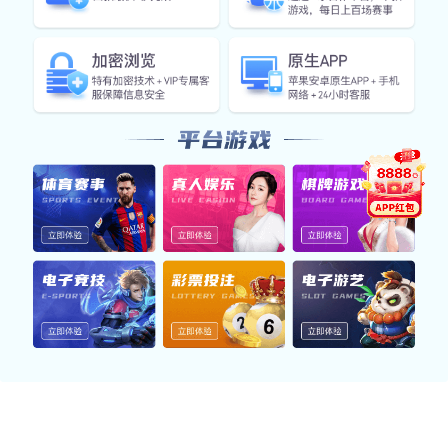
年度数据科技应用奖
数据安全护盾
m6手机网页版入口以严谨的数据加密体系构建平台安全屏
障，确保用户访问、操作、交互等环节的数据隐私始终处于
安全状态。
银行级加密
数据经SSL/TLS协议全程加密，避免内容被截取或篡改。