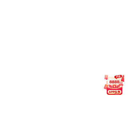
仅涉及到具体的人选问题，更体现出足球世界中的复
杂关系网。从瓜迪奥拉低迷状态，到马雷斯卡和阿隆
索脱颖而出的原因，再到俱乐部长远发展规划及社会
舆论反馈，每一个环节都紧密相连，共同影响着这支
伟大球队未来走向。
面对即将到来的挑战，无论最终是谁掌握指挥权，我
们都有理由相信，只要坚持正确方向，加强团结合
作，就一定能够克服困难，为广大支持者带来更多精
彩瞬间！
上一篇：