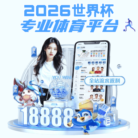
注册入口
m6手机网页版入口
APP与网
页版入口｜畅享全球体育赛事
与数据服务
欢迎访问
m6手机网页版入口
，提供全面覆盖足
球、篮球、电竞等项目的赛事资讯与数据内容，
支持
APP下载
与
网页使用
，每日同步更新千场
比赛，聚焦热门体育内容， 助您轻松获取赛事
动态，掌握比赛节奏。